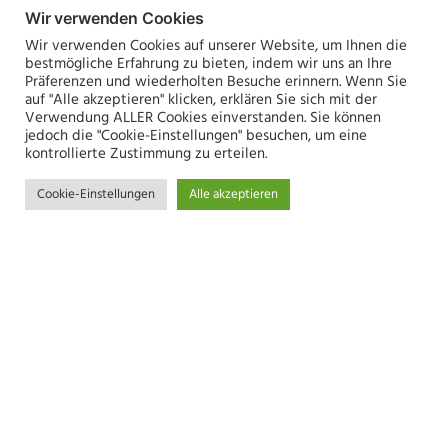
Wir verwenden Cookies
Wir verwenden Cookies auf unserer Website, um Ihnen die
bestmögliche Erfahrung zu bieten, indem wir uns an Ihre
Präferenzen und wiederholten Besuche erinnern. Wenn Sie
auf "Alle akzeptieren" klicken, erklären Sie sich mit der
Verwendung ALLER Cookies einverstanden. Sie können
NEWS
NEW
jedoch die "Cookie-Einstellungen" besuchen, um eine
Innovation durch
ss
kontrollierte Zustimmung zu erteilen.
Community:
Op
Cookie-Einstellungen
Alle akzeptieren
Highlights des
20
Moodle-
KI
Hochschultreffens
Le
2026
By
R
By
Raoul Hentschel
23. März 2026