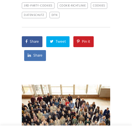
3RD-PARTY-COOKIES
COOKIE-RICHTLINIE
COOKIES
DATENSCHUTZ
DFN
Share
Tweet
Pin it
Share